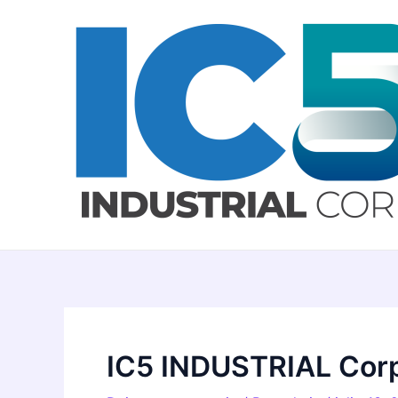
Ir
Navegación
al
de
contenido
entradas
IC5 INDUSTRIAL Cor